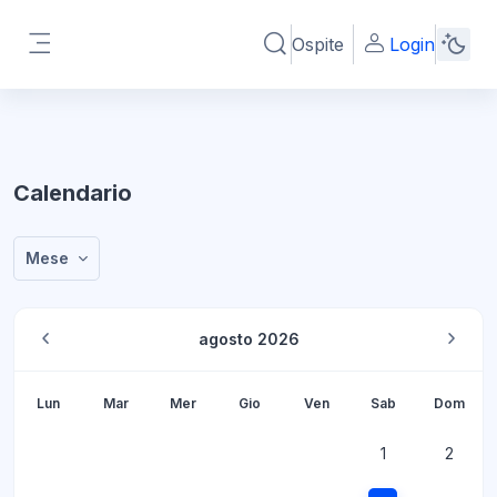
Vai al contenuto principale
Ospite
Login
Attiva/disattiva input di ricerc
Pannello laterale
Calendario
Mese
agosto 2026
Lunedi
Martedì
Mercoledì
Giovedì
Venerdì
Sabato
Domen
Lun
Mar
Mer
Gio
Ven
Sab
Dom
Nessun evento,
Nessun
1
2