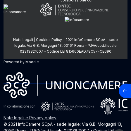
In collaborazione con
Note Legali | Cookies Policy
- 2021 InfoCamere SCpA - sede
legale: Via G.B. Morgagni 13, 00161 Roma - P.IVA/cod.fiscale
02313821007 - Codice LEI 815600EAD78C57FCE690
Powered by
Moodle
Apri
Note legali e Privacy policy
© 2021 InfoCamere SCpA - sede legale: Via G.B. Morgagni 13,
00161 Roma - P.IVA/cod.fiscale 02313821007 - Codice LEI